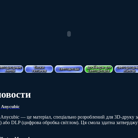
новости
 Anycubic
Anycubic — це матеріал, спеціально розроблений для 3D-друку з
я) або DLP (цифрова обробка світлом). Ця смола здатна затверд