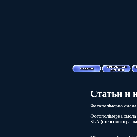
Статьи и 
Фотополімерна смола
Фотополімерна смола 
SLA (стереолітографі