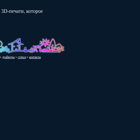
 3D-печати, которое
▪
драйверы
▪
статьи
▪
контакты