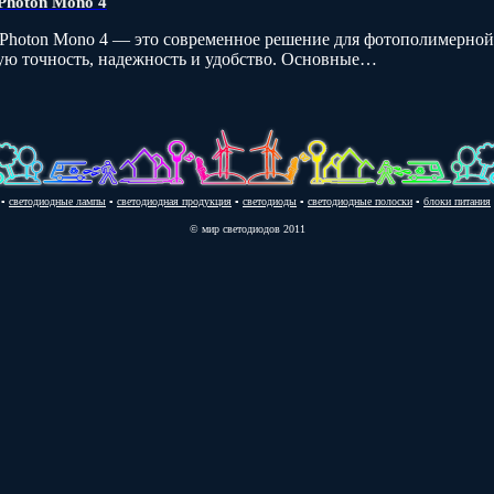
Photon Mono 4
Photon Mono 4 — это современное решение для фотополимерной
кую точность, надежность и удобство. Основные…
▪
светодиодные лампы
▪
светодиодная продукция
▪
светодиоды
▪
светодиодные полоски
▪
блоки питания
© мир светодиодов 2011