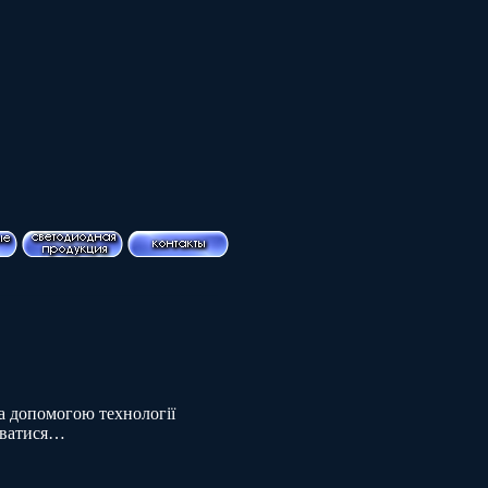
а допомогою технології
жуватися…