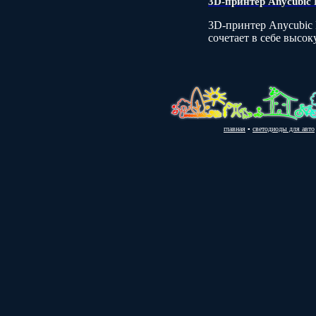
3D-принтер Anycubic 
3D-принтер Anycubic 
сочетает в себе высо
главная
▪
светодиоды для авто