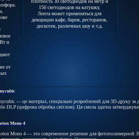
плотность 30 светодиодов на метр и
нофора.
150 светодиодов на катушку.
ы,
Лента может применяться для
нове
декорации кафе, баров, ресторанов,
дискотек, различных шоу и т.д.
т
ловое
/Вт и
 дают
а
ие от
ных
nycubic
ycubic — це матеріал, спеціально розроблений для 3D-друку за 
 або DLP (цифрова обробка світлом). Ця смола здатна затверджу
oton Mono 4
oton Mono 4 — это современное решение для фотополимерной 3