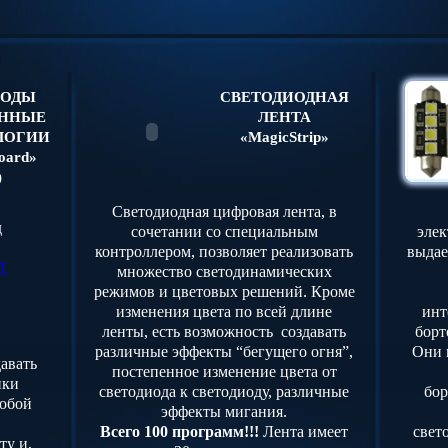
ИОДЫ
СВЕТОДИОДНАЯ
ННЫЕ
ЛЕНТА
ЛОГИИ
«MagicStrip»
oard»
)
Светодиодная цифровая лента, в
д
сочетании со специальным
эле
контроллером, позволяет реализовать
выдае
Д
множество светодинамических
режимов и цветовых решений. Кроме
изменения цвета по всей длине
инт
ленты, есть возможность создавать
борт
различные эффекты “бегущего огня”,
Они 
давать
постепенное изменение цвета от
ики
светодиода к светодиоду, различные
бор
собой
эффекты мигания.
Всего 100 программ!!!
Лента имеет
свет
ту и,