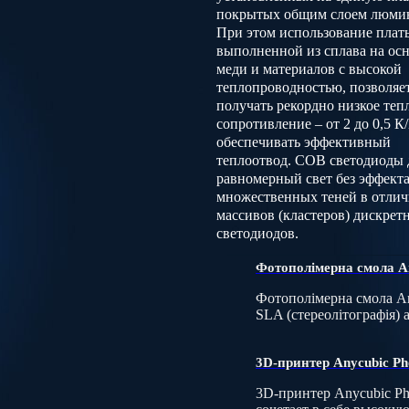
покрытых общим слоем люми
При этом использование плат
выполненной из сплава на ос
меди и материалов с высокой
теплопроводностью, позволяе
получать рекордно низкое теп
сопротивление – от 2 до 0,5 К
обеспечивать эффективный
теплоотвод. COB светодиоды
равномерный свет без эффект
множественных теней в отлич
массивов (кластеров) дискрет
светодиодов.
Фотополімерна смола A
Фотополімерна смола An
SLA (стереолітографія)
3D-принтер Anycubic Ph
3D-принтер Anycubic Ph