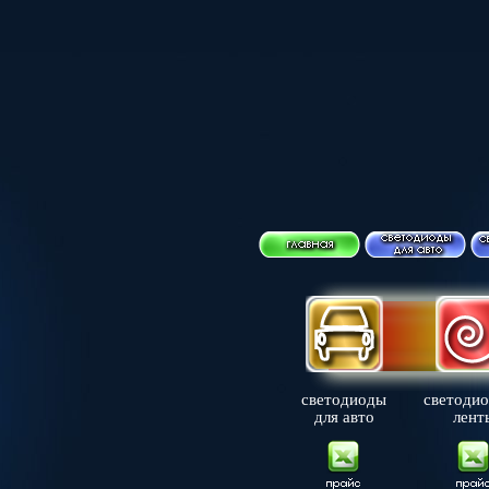
светодиоды
светоди
для авто
лент