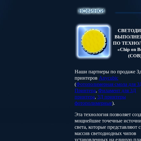
СВЕТОД
ВЫПОЛНЕ
ПО ТЕХНО
«Chip on B
(COB
Наши партнеры по продаже З
принтеров
Anycubic
(
Фотополимерная смола для 3
Принтера
,
Филамент для 3Д
принтера
,
3Д принтеры
фотополимерные
).
Эта технология позволяет соз
мощнейшие точечные источн
света, которые представляют 
массив светодиодных чипов
установленных на единую пла